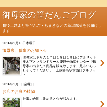
御母家の笹だんごブログ
越後上越より笹だんご・ちまきなどの新潟銘菓をお届けし
ます
2016年9月15日木曜日
御母家、催事のお知らせ
›
御母家は９月の１７日１８日１９日にフルサット
雁木下とマリンドリーム能観光物産センターで御
母家の出来たて商品を販売致します。是非いらっ
しゃってください。 上越妙高駅前西口フルサッ
ト
2016年9月9日金曜日
お店のお庭の植物
›
仕事の合間に眺めると心が和みます。